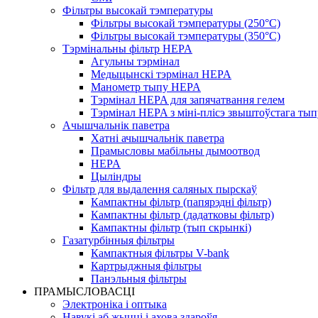
Фільтры высокай тэмпературы
Фільтры высокай тэмпературы (250°C)
Фільтры высокай тэмпературы (350°C)
Тэрмінальны фільтр HEPA
Агульны тэрмінал
Медыцынскі тэрмінал HEPA
Манометр тыпу HEPA
Тэрмінал HEPA для запячатвання гелем
Тэрмінал HEPA з міні-плісэ звыштоўстага тып
Ачышчальнік паветра
Хатні ачышчальнік паветра
Прамысловы мабільны дымоотвод
HEPA
Цыліндры
Фільтр для выдалення саляных пырскаў
Кампактны фільтр (папярэдні фільтр)
Кампактны фільтр (дадатковы фільтр)
Кампактны фільтр (тып скрынкі)
Газатурбінныя фільтры
Кампактныя фільтры V-bank
Картрыджныя фільтры
Панэльныя фільтры
ПРАМЫСЛОВАСЦІ
Электроніка і оптыка
Навукі аб жыцці і ахова здароўя