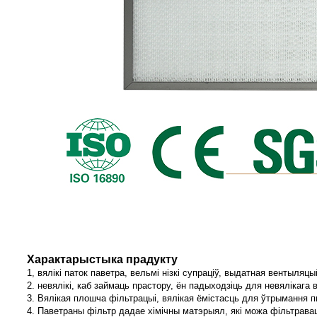
Характарыстыка прадукту
1, вялікі паток паветра, вельмі нізкі супраціў, выдатная вентыляц
2. невялікі, каб займаць прастору, ён падыходзіць для невялікаг
3. Вялікая плошча фільтрацыі, вялікая ёмістасць для ўтрымання 
4. Паветраны фільтр дадае хімічны матэрыял, які можа фільтрава