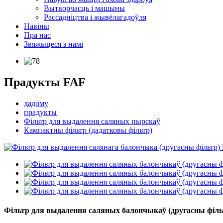
Вытворчасць і машыны
Рассадніцтва і жывёлагадоўля
Навіны
Пра нас
Звяжыцеся з намі
Прадукты FAF
дадому
прадукты
Фільтр для выдалення саляных пырскаў
Кампактны фільтр (дадатковы фільтр)
Фільтр для выдалення саляных балончыкаў (другасны філь