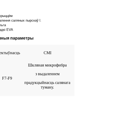
крыццём
лення саляных пырскаў l.
льга
адкі EVA
нічныя параметры
ектыўнасць
СМІ
Шкляная микрофибра
з выдаленнем
F7-F9
прадукцыйнасць салянага
туману.