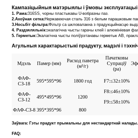
Кампазіцыйныя матэрыялы і ўмовы эксплуатацыі
1. Рама:
316SS, чорны пластыкавы U-вобразны паз.
2.
Ахоўная сетка:
Нержавеючая сталь 316 з белым парашковым па
3.
Носьбіт фільтра:
Фільтр са шкловалакна з прадукцыйнасцю выда
4. Раздзяляльнік:
экалагічна чысты гарачы клей і алюмініевая фа
5. Герметык:
Экалагічна чысты поліўрэтанавы герметык AB, пракл
Агульныя характарыстыкі прадукту, мадэлі і тэх
Пачатковы
Расход паветра
Мдэль
Памер (мм)
Супраціў
Эф
(м³/г)
(pa)
ФАФ-
595*595*96
1800 год
F7:≤32±10%
СЗ-18
F8:≤46±10%
ФАФ-
495*495*96
1200
СЗ-12
F9:≤58±10%
ФАФ-СЗ-8
395*395*96
800
Заўвага: Гэты прадукт прымальны для нестандартнай налады.
FAQ: