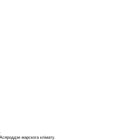
.
Асяроддзе марскога клімату.