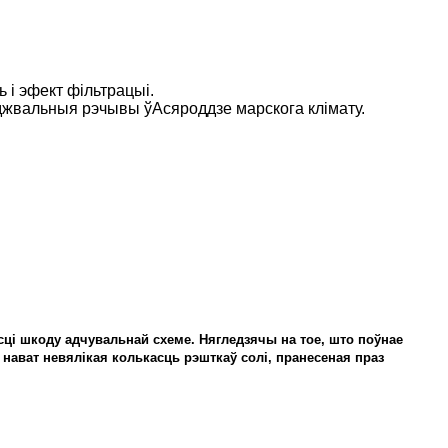
 і эфект фільтрацыі.
руджвальныя рэчывы ў
Асяроддзе марскога клімату.
ці шкоду адчувальнай схеме. Нягледзячы на ​​тое, што поўнае
 нават невялікая колькасць рэшткаў солі, пранесеная праз