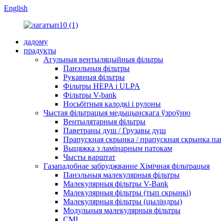
English
дадому
прадукты
Агульныя вентыляцыйныя фільтры
Панэльныя фільтры
Рукавныя фільтры
Фільтры HEPA і ULPA
Фільтры V-bank
Носьбітныя калодкі і рулоны
Чыстая фільтрацыя медыцынскага ўзроўню
Вентылятарныя фільтры
Паветраны душ / Грузавы душ
Прапускная скрынка / прапускная скрынка па
Выцяжка з ламінарным патокам
Чысты варштат
Газападобнае забруджванне Хімічная фільтрацыя
Панэльныя малекулярныя фільтры
Малекулярныя фільтры V-Bank
Малекулярныя фільтры (тып скрынкі)
Малекулярныя фільтры (цыліндры)
Модульныя малекулярныя фільтры
СМІ