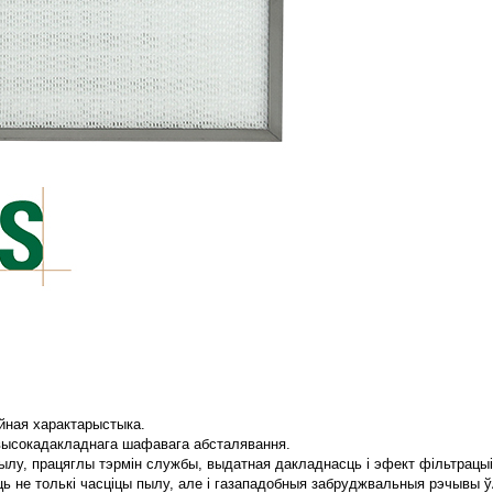
ыйная характарыстыка.
а высокадакладнага шафавага абсталявання.
пылу, працяглы тэрмін службы, выдатная дакладнасць і эфект фільтрацыі
ць не толькі часціцы пылу, але і газападобныя забруджвальныя рэчывы ў