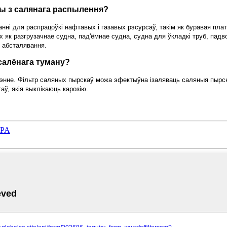
ры з салянага распылення?
анні для распрацоўкі нафтавых і газавых рэсурсаў, такім як буравая п
 як разгрузачнае судна, пад'ёмнае судна, судна для ўкладкі труб, падв
і абсталявання.
 салёнага туману?
шэнне. Фільтр саляных пырскаў можа эфектыўна ізаляваць саляныя пырск
ў, якія выклікаюць карозію.
EPA