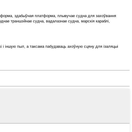
латформа, здабыўная платформа, плывучае судна для захоўвання
однае траншэйнае судна, вадалазнае судна, марскія караблі,
і і іншую пыл, а таксама пабудаваць ахоўную сцяну для ізаляцыі