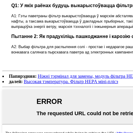
Q1: У якіх раёнах будуць выкарыстоўвацца фільт
A1: Гэты паветраны фільтр выкарыстоўваецца ў марскім абсталяв
нафты, а таксама выкарыстоўваецца ў дакладных прыборных, такіх
выпрацоўка энергіі ветру, марскія тэхналогіі і інжынерныя аперацы
Пытанне 2: Як прадухіліць пашкоджанне і карозію
A2: Выбар фільтра для распылення солі - простае і недарагое ра
вонкавага салянага пырскавага паветра ад электронных кампанента
Папярэдняя:
Ніжні тэрмінал для замены, модуль фільтра H
далей:
Высокая тэмпература. Фільтр HEPA міні-плісэ