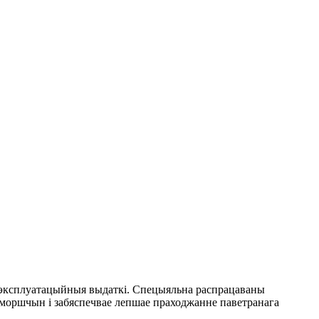
ае эксплуатацыйныя выдаткі. Спецыяльна распрацаваны
моршчын і забяспечвае лепшае праходжанне паветранага