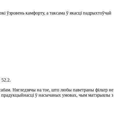
окі ўзровень камфорту, а таксама ў якасці падрыхтоўчай
52.2.
м. Нягледзячы на ​​​​тое, што любы паветраны фільтр не
ь прадукцыйнасці ў насычаных умовах, чым матэрыялы з