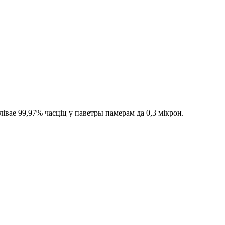
івае 99,97% часціц у паветры памерам да 0,3 мікрон.