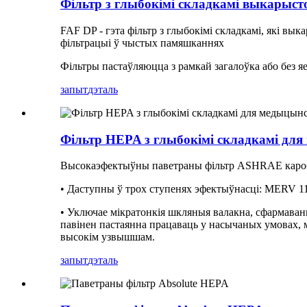
Фільтр з глыбокімі складкамі выкарыс
FAF DP - гэта фільтр з глыбокімі складкамі, які вы
фільтрацыі ў чыстых памяшканнях
Фільтры пастаўляюцца з рамкай загалоўка або без яе
запыт
дэталь
Фільтр HEPA з глыбокімі складкамі для
Высокаэфектыўны паветраны фільтр ASHRAE кароб
• Даступны ў трох ступенях эфектыўнасці: MERV 1
• Уключае мікратонкія шкляныя валакна, сфармаваны
павінен пастаянна працаваць у насычаных умовах,
высокім узвышшам.
запыт
дэталь