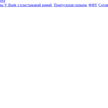
йта
ры V Bank з пластыкавай рамай
,
Прапускная скрыня
,
ФФУ
,
Сотав