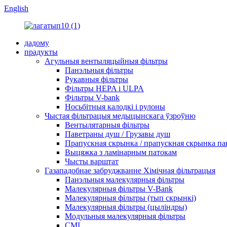
English
дадому
прадукты
Агульныя вентыляцыйныя фільтры
Панэльныя фільтры
Рукавныя фільтры
Фільтры HEPA і ULPA
Фільтры V-bank
Носьбітныя калодкі і рулоны
Чыстая фільтрацыя медыцынскага ўзроўню
Вентылятарныя фільтры
Паветраны душ / Грузавы душ
Прапускная скрынка / прапускная скрынка па
Выцяжка з ламінарным патокам
Чысты варштат
Газападобнае забруджванне Хімічная фільтрацыя
Панэльныя малекулярныя фільтры
Малекулярныя фільтры V-Bank
Малекулярныя фільтры (тып скрынкі)
Малекулярныя фільтры (цыліндры)
Модульныя малекулярныя фільтры
СМІ