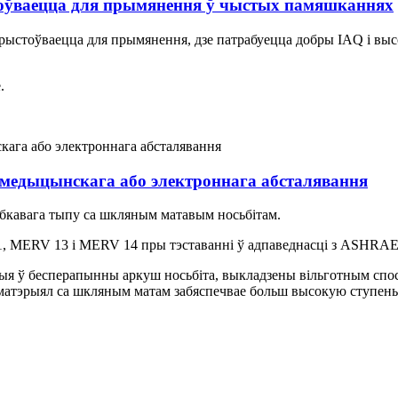
тоўваецца для прымянення ў чыстых памяшканнях
карыстоўваецца для прымянення, дзе патрабуецца добры IAQ і выс
.
 медыцынскага або электроннага абсталявання
кавага тыпу са шкляным матавым носьбітам.
1, MERV 13 і MERV 14 пры тэставанні ў адпаведнасці з ASHRAE 
я ў бесперапынны аркуш носьбіта, выкладзены вільготным спосаба
 матэрыял са шкляным матам забяспечвае больш высокую ступен