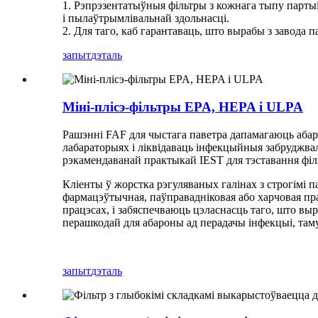
1. Рэпрэзентатыўныя фільтры з кожнага тыпу парты
і пылаўтрымлівальнай здольнасці.
2. Для таго, каб гарантаваць, што вырабы з завода
запыт
дэталь
Міні-плісэ-фільтры EPA, HEPA і ULPA
Рашэнні FAF для чыстага паветра дапамагаюць абар
лабараторыях і ліквідаваць інфекцыйныя забруджвал
рэкамендаванай практыкай IEST для тэставання філ
Кліенты ў жорстка рэгуляваных галінах з строгімі
фармацэўтычная, паўправадніковая або харчовая пр
працэсах, і забяспечваюць цэласнасць таго, што вы
перашкодай для абароны ад перадачы інфекцыі, там
запыт
дэталь