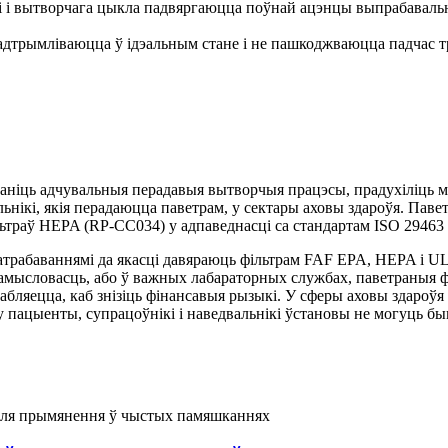
і і вытворчага цыкла падвяргаюцца поўнай ацэнцы выпрабавальн
 падтрымліваюцца ў ідэальным стане і не пашкоджваюцца падчас 
аніць адчувальныя перадавыя вытворчыя працэсы, прадухіліць мі
ьнікі, якія перадаюцца паветрам, у сектары аховы здароўя. Пав
ьтраў HEPA (RP-CC034) у адпаведнасці са стандартам ISO 29463 
 патрабаваннямі да якасці давяраюць фільтрам FAF EPA, HEPA і 
амысловасць, або ў важных лабараторных службах, паветраныя ф
рабляецца, каб знізіць фінансавыя рызыкі. У сферы аховы здаро
у пацыенты, супрацоўнікі і наведвальнікі ўстановы не могуць б