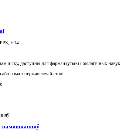
al
MPPS, H14
ам ціску, даступны для фармацэўтыкі і біялагічных навук
 або рама з нержавеючай сталі
е
х памяшканняў