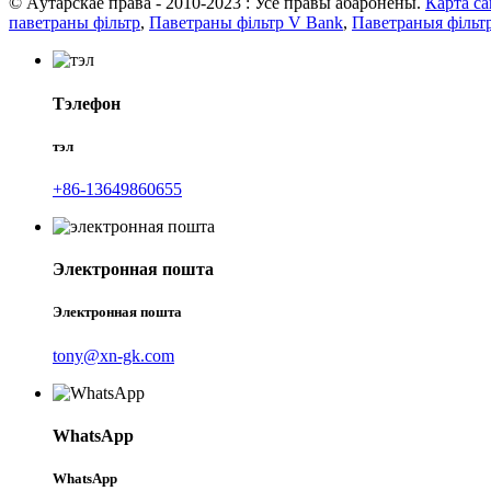
© Аўтарскае права - 2010-2023 : Усе правы абаронены.
Карта са
паветраны фільтр
,
Паветраны фільтр V Bank
,
Паветраныя фільт
Тэлефон
тэл
+86-13649860655
Электронная пошта
Электронная пошта
tony@xn-gk.com
WhatsApp
WhatsApp