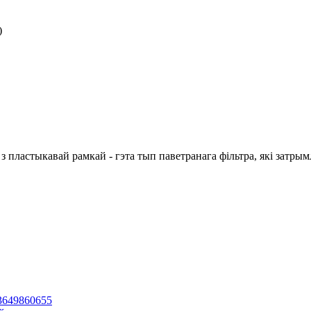
)
пластыкавай рамкай - гэта тып паветранага фільтра, які затрымл
3649860655