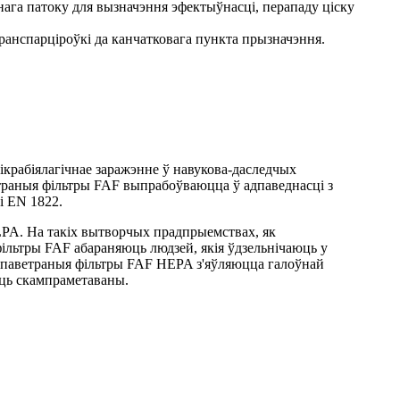
ага патоку для вызначэння эфектыўнасці, перападу ціску
транспарціроўкі да канчатковага пункта прызначэння.
крабіялагічнае заражэнне ў навукова-даследчых
етраныя фільтры FAF выпрабоўваюцца ў адпаведнасці з
і EN 1822.
ULPA. На такіх вытворчых прадпрыемствах, як
ільтры FAF абараняюць людзей, якія ўдзельнічаюць у
ўя паветраныя фільтры FAF HEPA з'яўляюцца галоўнай
ыць скампраметаваны.