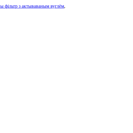
ы фільтр з актываваным вуглём
,