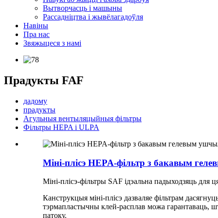
Вытворчасць і машыны
Рассадніцтва і жывёлагадоўля
Навіны
Пра нас
Звяжыцеся з намі
Прадукты FAF
дадому
прадукты
Агульныя вентыляцыйныя фільтры
Фільтры HEPA і ULPA
Міні-плісэ HEPA-фільтр з бакавым гел
Міні-плісэ-фільтры SAF ідэальна падыходзяць для
Канструкцыя міні-плісэ дазваляе фільтрам дасягну
тэрмапластычны клей-расплав можа гарантаваць, ш
патоку.