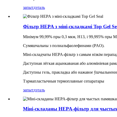
запыт
дэталь
Фільтр HEPA з міні-складкамі Top Gel Se
Мінімум 99,99% пры 0,3 мкм, H13, і 99,995% пры 
Сумяшчальны з полиальфаолефинами (PAO).
Міні-складчаты HEPA-фільтр з самым нізкім перапад
Даступная лёгкая ацынкаваная або алюмініевая рама
Даступны гель, пракладка або нажавое ўшчыльненн
Тэрмапластычныя термоплавные сепаратары
запыт
дэталь
Міні-складаны HEPA-фільтр для чысты