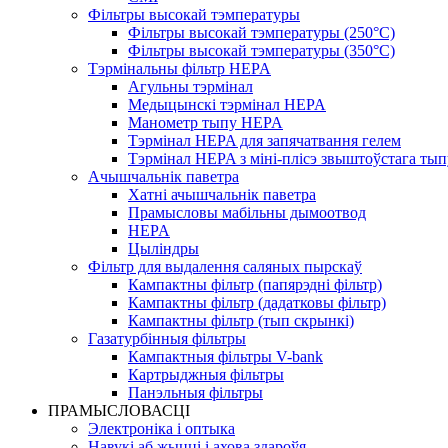
Фільтры высокай тэмпературы
Фільтры высокай тэмпературы (250°C)
Фільтры высокай тэмпературы (350°C)
Тэрмінальны фільтр HEPA
Агульны тэрмінал
Медыцынскі тэрмінал HEPA
Манометр тыпу HEPA
Тэрмінал HEPA для запячатвання гелем
Тэрмінал HEPA з міні-плісэ звыштоўстага тып
Ачышчальнік паветра
Хатні ачышчальнік паветра
Прамысловы мабільны дымоотвод
HEPA
Цыліндры
Фільтр для выдалення саляных пырскаў
Кампактны фільтр (папярэдні фільтр)
Кампактны фільтр (дадатковы фільтр)
Кампактны фільтр (тып скрынкі)
Газатурбінныя фільтры
Кампактныя фільтры V-bank
Картрыджныя фільтры
Панэльныя фільтры
ПРАМЫСЛОВАСЦІ
Электроніка і оптыка
Навукі аб жыцці і ахова здароўя