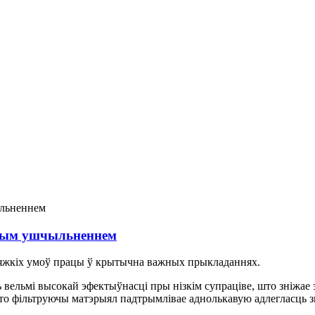
евым ушчыльненнем
 цяжкіх умоў працы ў крытычна важных прыкладаннях.
ць вельмі высокай эфектыўнасці пры нізкім супраціве, што зніж
то фільтруючы матэрыял падтрымлівае аднолькавую адлегласць з