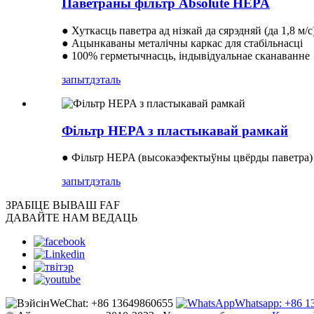
Паветраны фільтр Absolute HEPA
● Хуткасць паветра ад нізкай да сярэдняй (да 1,8 м/с
● Ацынкаваны металічны каркас для стабільнасці
● 100% герметычнасць, індывідуальнае сканаванне
запыт
дэталь
Фільтр HEPA з пластыкавай рамкай
● Фільтр HEPA (высокаэфектыўны цвёрды паветра) з 
запыт
дэталь
ЗРАБІЦЕ ВЫ
ВАШ FAF
ДАВАЙТЕ НАМ ВЕДАЦЬ
WeChat: +86 13649860655
Whatsapp: +86 1