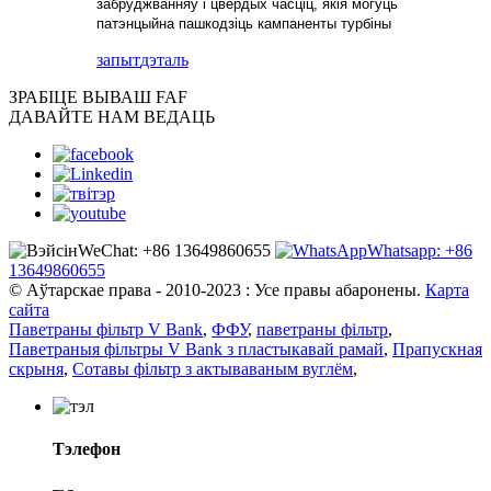
забруджванняў і цвёрдых часціц, якія могуць
патэнцыйна пашкодзіць кампаненты турбіны
запыт
дэталь
ЗРАБІЦЕ ВЫ
ВАШ FAF
ДАВАЙТЕ НАМ ВЕДАЦЬ
WeChat: +86 13649860655
Whatsapp: +86
13649860655
© Аўтарскае права - 2010-2023 : Усе правы абаронены.
Карта
сайта
Паветраны фільтр V Bank
,
ФФУ
,
паветраны фільтр
,
Паветраныя фільтры V Bank з пластыкавай рамай
,
Прапускная
скрыня
,
Сотавы фільтр з актываваным вуглём
,
Тэлефон