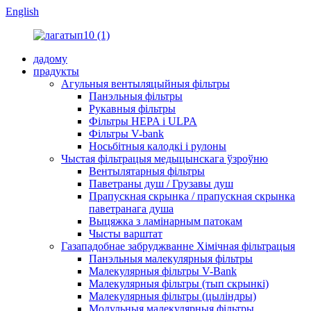
English
дадому
прадукты
Агульныя вентыляцыйныя фільтры
Панэльныя фільтры
Рукавныя фільтры
Фільтры HEPA і ULPA
Фільтры V-bank
Носьбітныя калодкі і рулоны
Чыстая фільтрацыя медыцынскага ўзроўню
Вентылятарныя фільтры
Паветраны душ / Грузавы душ
Прапускная скрынка / прапускная скрынка
паветранага душа
Выцяжка з ламінарным патокам
Чысты варштат
Газападобнае забруджванне Хімічная фільтрацыя
Панэльныя малекулярныя фільтры
Малекулярныя фільтры V-Bank
Малекулярныя фільтры (тып скрынкі)
Малекулярныя фільтры (цыліндры)
Модульныя малекулярныя фільтры