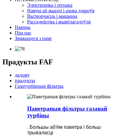
Электроніка і оптыка
Навукі аб жыцці і ахова здароўя
Вытворчасць і машыны
Рассадніцтва і жывёлагадоўля
Навіны
Пра нас
Звяжыцеся з намі
Прадукты FAF
дадому
прадукты
Газатурбінныя фільтры
Паветраныя фільтры газавай
турбіны
. Большы аб'ём паветра і больш
трываласці