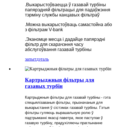
.Выкарыстоўваецца ў газавай турбіны
папярэдняй фільтрацыі для падаўжэння
тэрміну службы канцавых фільтраў
.Можна выкарыстоўваць самастойна або
з фільтрам V-bank
.Эканомце месца і дадайце папярэдні
фільтр для скарачэння часу
абслугоўвання газавай турбіны
запыт
дэталь
Картрыджныя фільтры для
газавых турбін
Картрыджныя фільтры для газавай турбіны - гэта
спецыялізаваныя фільтры, прызначаныя для
выкарыстання ў сістэмах газавай турбіны. Гэтыя
фільтры гуляюць вырашальную ролю ў
падтрыманні якасці паветра, якое паступае ў
газавую турбіну, прадухіляючы праглынанне