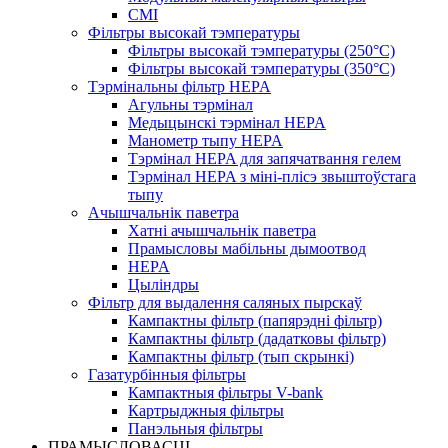
СМІ
Фільтры высокай тэмпературы
Фільтры высокай тэмпературы (250°C)
Фільтры высокай тэмпературы (350°C)
Тэрмінальны фільтр HEPA
Агульны тэрмінал
Медыцынскі тэрмінал HEPA
Манометр тыпу HEPA
Тэрмінал HEPA для запячатвання гелем
Тэрмінал HEPA з міні-плісэ звыштоўстага
тыпу
Ачышчальнік паветра
Хатні ачышчальнік паветра
Прамысловы мабільны дымоотвод
HEPA
Цыліндры
Фільтр для выдалення саляных пырскаў
Кампактны фільтр (папярэдні фільтр)
Кампактны фільтр (дадатковы фільтр)
Кампактны фільтр (тып скрынкі)
Газатурбінныя фільтры
Кампактныя фільтры V-bank
Картрыджныя фільтры
Панэльныя фільтры
ПРАМЫСЛОВАСЦІ