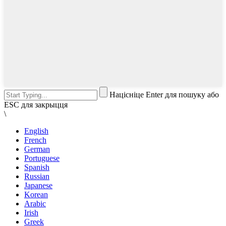
Націсніце Enter для пошуку або
ESC для закрыцця
\
English
French
German
Portuguese
Spanish
Russian
Japanese
Korean
Arabic
Irish
Greek