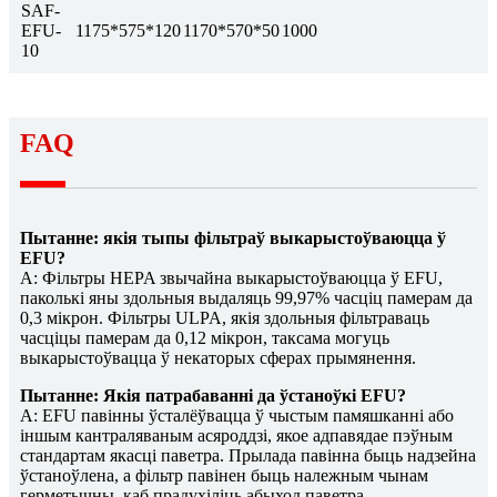
SAF-
EFU-
1175*575*120
1170*570*50
1000
10
FAQ
Пытанне: якія тыпы фільтраў выкарыстоўваюцца ў
EFU?
A: Фільтры HEPA звычайна выкарыстоўваюцца ў EFU,
паколькі яны здольныя выдаляць 99,97% часціц памерам да
0,3 мікрон. Фільтры ULPA, якія здольныя фільтраваць
часціцы памерам да 0,12 мікрон, таксама могуць
выкарыстоўвацца ў некаторых сферах прымянення.
Пытанне: Якія патрабаванні да ўстаноўкі EFU?
A: EFU павінны ўсталёўвацца ў чыстым памяшканні або
іншым кантраляваным асяроддзі, якое адпавядае пэўным
стандартам якасці паветра. Прылада павінна быць надзейна
ўстаноўлена, а фільтр павінен быць належным чынам
герметычны, каб прадухіліць абыход паветра.