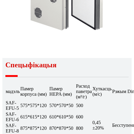
Спецыфікацыя
Расход
Памер
Памер
Хуткасць
мадэль
паветра
Рэжым Di
корпуса (мм)
HEPA (мм)
(м/с)
(м³/г)
SAF-
575*575*120
570*570*50
500
EFU-5
SAF-
615*615*120
610*610*50
600
EFU-6
0,45
Бесступен
SAF-
±20%
875*875*120
870*870*50
800
EFU-8