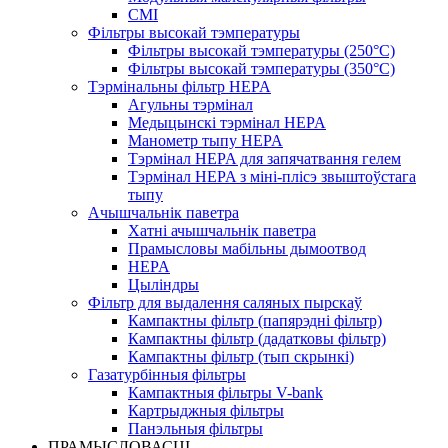
СМІ
Фільтры высокай тэмпературы
Фільтры высокай тэмпературы (250°C)
Фільтры высокай тэмпературы (350°C)
Тэрмінальны фільтр HEPA
Агульны тэрмінал
Медыцынскі тэрмінал HEPA
Манометр тыпу HEPA
Тэрмінал HEPA для запячатвання гелем
Тэрмінал HEPA з міні-плісэ звыштоўстага
тыпу
Ачышчальнік паветра
Хатні ачышчальнік паветра
Прамысловы мабільны дымоотвод
HEPA
Цыліндры
Фільтр для выдалення саляных пырскаў
Кампактны фільтр (папярэдні фільтр)
Кампактны фільтр (дадатковы фільтр)
Кампактны фільтр (тып скрынкі)
Газатурбінныя фільтры
Кампактныя фільтры V-bank
Картрыджныя фільтры
Панэльныя фільтры
ПРАМЫСЛОВАСЦІ