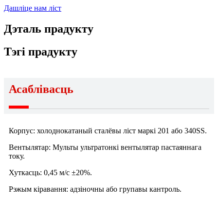
Дашліце нам ліст
Дэталь прадукту
Тэгі прадукту
Асаблівасць
Корпус: холоднокатаный сталёвы ліст маркі 201 або 340SS.
Вентылятар: Мульты ультратонкі вентылятар пастаяннага
току.
Хуткасць: 0,45 м/с ±20%.
Рэжым кіравання: адзіночны або групавы кантроль.