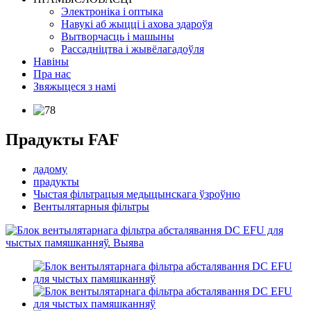
Электроніка і оптыка
Навукі аб жыцці і ахова здароўя
Вытворчасць і машыны
Рассадніцтва і жывёлагадоўля
Навіны
Пра нас
Звяжыцеся з намі
Прадукты FAF
дадому
прадукты
Чыстая фільтрацыя медыцынскага ўзроўню
Вентылятарныя фільтры