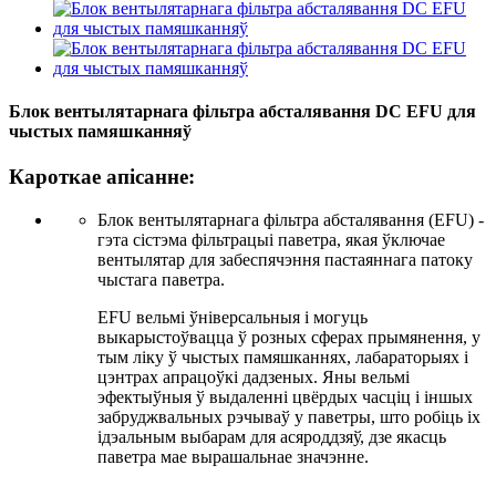
Блок вентылятарнага фільтра абсталявання DC EFU для
чыстых памяшканняў
Кароткае апісанне:
Блок вентылятарнага фільтра абсталявання (EFU) -
гэта сістэма фільтрацыі паветра, якая ўключае
вентылятар для забеспячэння пастаяннага патоку
чыстага паветра.
EFU вельмі ўніверсальныя і могуць
выкарыстоўвацца ў розных сферах прымянення, у
тым ліку ў чыстых памяшканнях, лабараторыях і
цэнтрах апрацоўкі дадзеных. Яны вельмі
эфектыўныя ў выдаленні цвёрдых часціц і іншых
забруджвальных рэчываў у паветры, што робіць іх
ідэальным выбарам для асяроддзяў, дзе якасць
паветра мае вырашальнае значэнне.