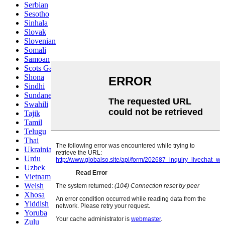
Serbian
Sesotho
Sinhala
Slovak
Slovenian
Somali
Samoan
Scots Gaelic
Shona
Sindhi
Sundanese
Swahili
Tajik
Tamil
Telugu
Thai
Ukrainian
Urdu
Uzbek
Vietnamese
Welsh
Xhosa
Yiddish
Yoruba
Zulu