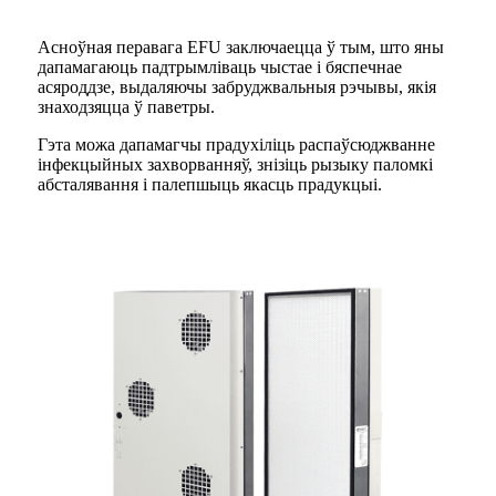
Асноўная перавага EFU заключаецца ў тым, што яны
дапамагаюць падтрымліваць чыстае і бяспечнае
асяроддзе, выдаляючы забруджвальныя рэчывы, якія
знаходзяцца ў паветры.
Гэта можа дапамагчы прадухіліць распаўсюджванне
інфекцыйных захворванняў, знізіць рызыку паломкі
абсталявання і палепшыць якасць прадукцыі.