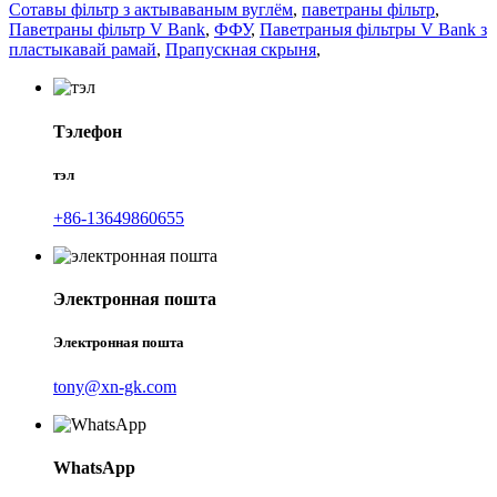
Сотавы фільтр з актываваным вуглём
,
паветраны фільтр
,
Паветраны фільтр V Bank
,
ФФУ
,
Паветраныя фільтры V Bank з
пластыкавай рамай
,
Прапускная скрыня
,
Тэлефон
тэл
+86-13649860655
Электронная пошта
Электронная пошта
tony@xn-gk.com
WhatsApp