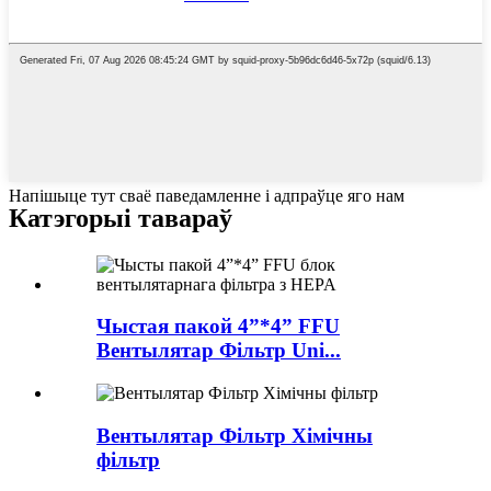
Напішыце тут сваё паведамленне і адпраўце яго нам
Катэгорыі тавараў
Чыстая пакой 4”*4” FFU
Вентылятар Фільтр Uni...
Вентылятар Фільтр Хімічны
фільтр