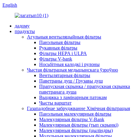
English
дадому
прадукты
Агульныя вентыляцыйныя фільтры
Панэльныя фільтры
Рукавныя фільтры
Фільтры HEPA і ULPA
Фільтры V-bank
Носьбітныя калодкі і рулоны
Чыстая фільтрацыя медыцынскага ўзроўню
Вентылятарныя фільтры
Паветраны душ / Грузавы душ
Прапускная скрынка / прапускная скрынка
паветранага душа
Выцяжка з ламінарным патокам
Чысты варштат
Газападобнае забруджванне Хімічная фільтрацыя
Панэльныя малекулярныя фільтры
Малекулярныя фільтры V-Bank
Малекулярныя фільтры (тып скрынкі)
Малекулярныя фільтры (цыліндры)
Модульныя малекулярныя фільтры