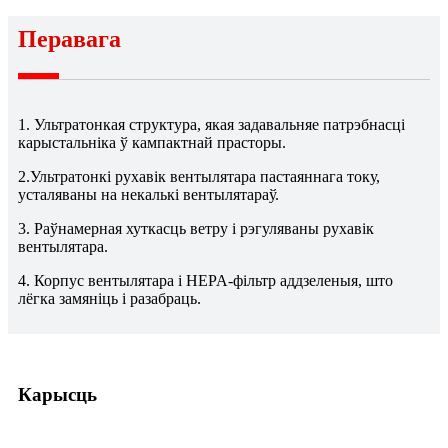
Перавага
1. Ультратонкая структура, якая задавальняе патрэбнасці
карыстальніка ў кампактнай прасторы.
2.Ультратонкі рухавік вентылятара пастаяннага току,
усталяваны на некалькі вентылятараў.
3. Раўнамерная хуткасць ветру і рэгуляваны рухавік
вентылятара.
4. Корпус вентылятара і HEPA-фільтр аддзеленыя, што
лёгка замяніць і разабраць.
Карысць